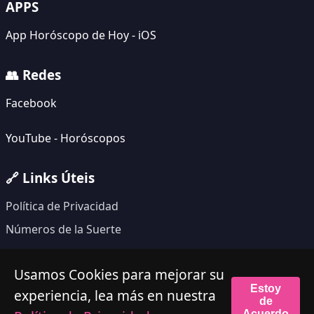
APPS
App Horóscopo de Hoy - iOS
👥 Redes
Facebook
YouTube - Horóscopos
🔗 Links Úteis
Política de Privacidad
Números de la Suerte
Usamos Cookies para mejorar su
Estoy
© 2026 123 Horóscopo. Todos los derechos
experiencia, lea más en nuestra
de
Acuerdo