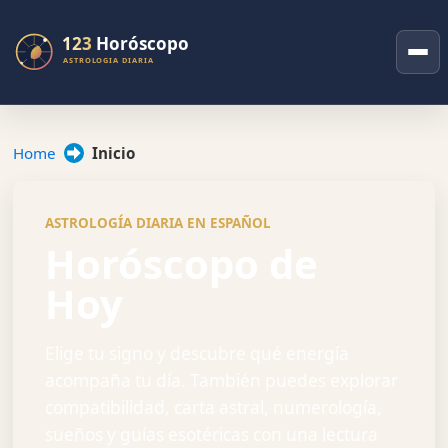
Home
Inicio
ASTROLOGÍA DIARIA EN ESPAÑOL
Horóscopo de
Hoy
Elige tu signo y descubre qué energía
acompaña tu día. También puedes explorar
compatibilidad, carta astral, numerología,
sueños y guías esotéricas con una lectura