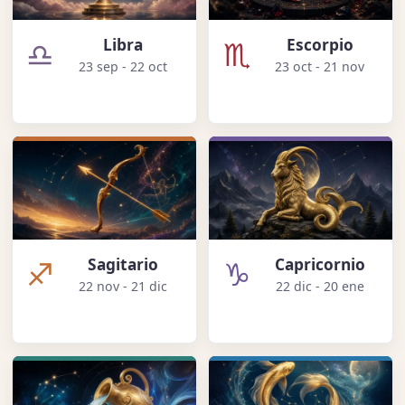
♎
♏
Libra
Escorpio
23 sep - 22 oct
23 oct - 21 nov
♐
♑
Sagitario
Capricornio
22 nov - 21 dic
22 dic - 20 ene