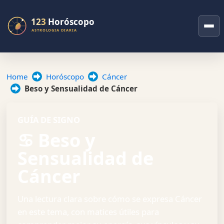
Home
Horóscopo
Cáncer
Beso y Sensualidad de Cáncer
GUÍA DE SIGNO
♋ Beso y
Sensualidad de
Cáncer
Una lectura clara sobre cómo se expresa Cáncer
en este tema, con matices útiles para