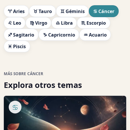
♈ Aries
♉ Tauro
♊ Géminis
♋ Cáncer
♌ Leo
♍ Virgo
♎ Libra
♏ Escorpio
♐ Sagitario
♑ Capricornio
♒ Acuario
♓ Piscis
MÁS SOBRE CÁNCER
Explora otros temas
♋