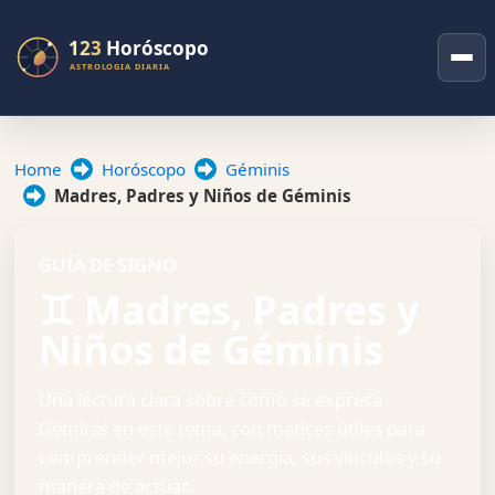
Home
Horóscopo
Géminis
Madres, Padres y Niños de Géminis
GUÍA DE SIGNO
♊ Madres, Padres y
Niños de Géminis
Una lectura clara sobre cómo se expresa
Géminis en este tema, con matices útiles para
comprender mejor su energía, sus vínculos y su
manera de actuar.