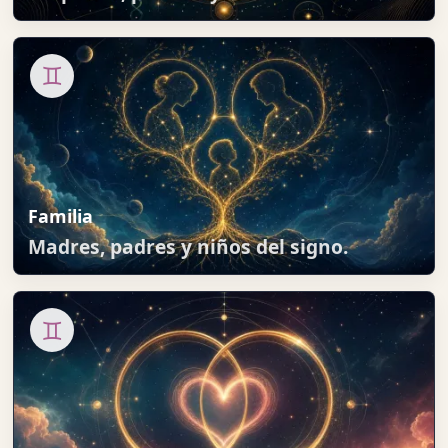
♊
Familia
Madres, padres y niños del signo.
♊