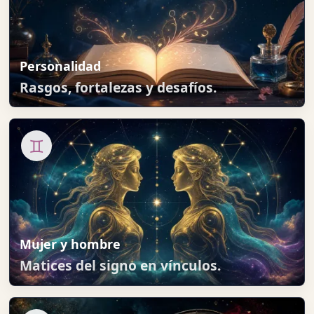
Personalidad
Rasgos, fortalezas y desafíos.
♊
Mujer y hombre
Matices del signo en vínculos.