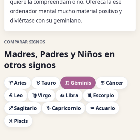
quiere la compreendam o no. Ofereca la ese
ordenador mental mucho material positivo y
diviértase con su geminiano.
COMPARAR SIGNOS
Madres, Padres y Niños en
otros signos
♈ Aries
♉ Tauro
♊ Géminis
♋ Cáncer
♌ Leo
♍ Virgo
♎ Libra
♏ Escorpio
♐ Sagitario
♑ Capricornio
♒ Acuario
♓ Piscis