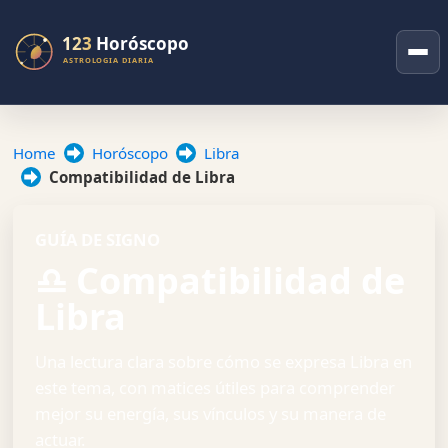
Home
Horóscopo
Libra
Compatibilidad de Libra
GUÍA DE SIGNO
♎ Compatibilidad de
Libra
Una lectura clara sobre cómo se expresa Libra en
este tema, con matices útiles para comprender
mejor su energía, sus vínculos y su manera de
actuar.