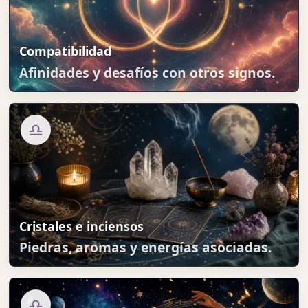
Compatibilidad
Afinidades y desafíos con otros signos.
♎
Cristales e inciensos
Piedras, aromas y energías asociadas.
♎