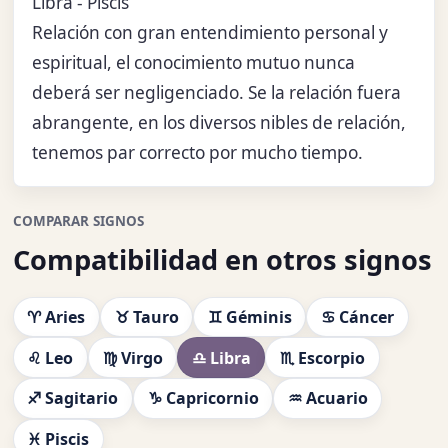
Libra - Piscis
Relación con gran entendimiento personal y
espiritual, el conocimiento mutuo nunca
deberá ser negligenciado. Se la relación fuera
abrangente, en los diversos nibles de relación,
tenemos par correcto por mucho tiempo.
COMPARAR SIGNOS
Compatibilidad en otros signos
♈ Aries
♉ Tauro
♊ Géminis
♋ Cáncer
♌ Leo
♍ Virgo
♎ Libra
♏ Escorpio
♐ Sagitario
♑ Capricornio
♒ Acuario
♓ Piscis