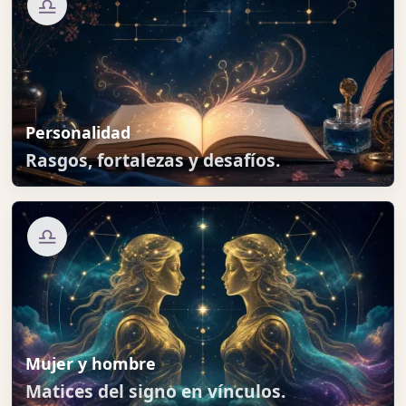
♎
Personalidad
Rasgos, fortalezas y desafíos.
♎
Mujer y hombre
Matices del signo en vínculos.