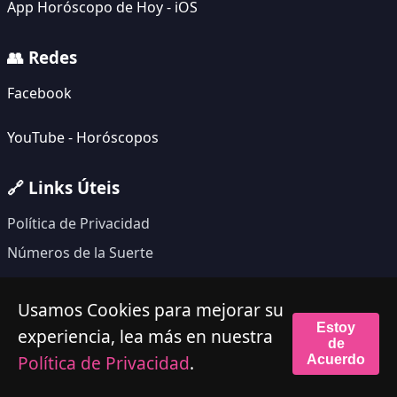
App Horóscopo de Hoy - iOS
👥 Redes
Facebook
YouTube - Horóscopos
🔗 Links Úteis
Política de Privacidad
Números de la Suerte
Usamos Cookies para mejorar su
Estoy
© 2026 123 Horóscopo. Todos los derechos
experiencia, lea más en nuestra
de
reservados.
Política de Privacidad
.
Acuerdo