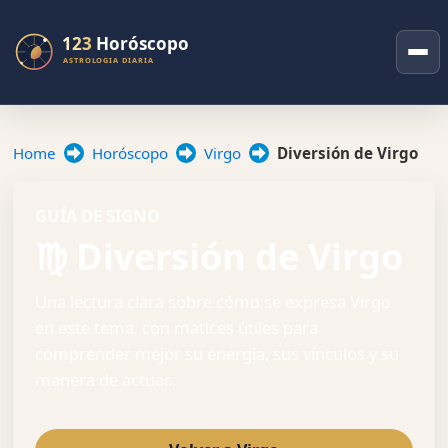
Home
Horóscopo
Virgo
Diversión de Virgo
GUÍA DE SIGNO
♍ Diversión de Virgo
Una lectura clara sobre cómo se expresa Virgo
en este tema, con matices útiles para
comprender mejor su energía, sus vínculos y su
manera de actuar.