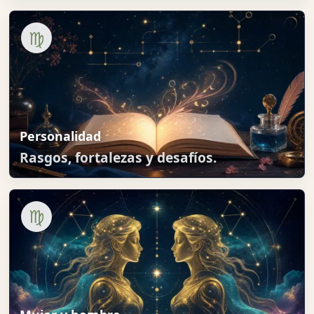
♍
Personalidad
Rasgos, fortalezas y desafíos.
♍