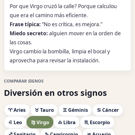
Por que Virgo cruzó la calle? Porque calculou
que era el camino más eficiente.
Frase típica:
“No es crítica, es mejora.”
Miedo secreto:
alguien mover en la orden de
las cosas.
Virgo cambio la bombilla, limpia el bocal y
aprovecha para revisar la instalación.
COMPARAR SIGNOS
Diversión en otros signos
♈ Aries
♉ Tauro
♊ Géminis
♋ Cáncer
♌ Leo
♍ Virgo
♎ Libra
♏ Escorpio
♐ Sagitario
♑ Capricornio
♒ Acuario