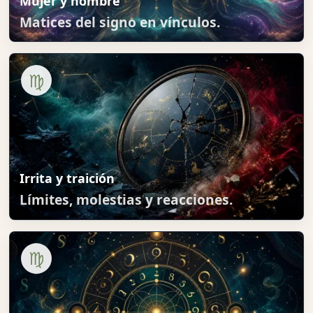
Mujer y hombre
Matices del signo en vínculos.
♍
Irrita y traición
Límites, molestias y reacciones.
♍