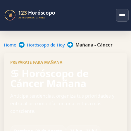
Home
Horóscopo de Hoy
Mañana - Cáncer
PREPÁRATE PARA MAÑANA
♋ Horóscopo de
Cáncer Mañana
Anticipa tendencias, organiza tus prioridades y
entra al próximo día con una lectura más
consciente.
Domingo, 09 de Agosto
21 jun - 21 jul