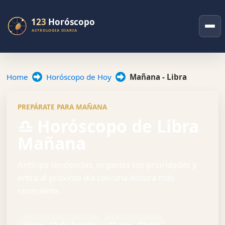
Home
Horóscopo de Hoy
Mañana - Libra
PREPÁRATE PARA MAÑANA
♎ Horóscopo de Libra
Mañana
Anticipa tendencias, organiza tus prioridades y
entra al próximo día con una lectura más
consciente.
Lunes, 10 de Agosto
23 sep - 22 oct